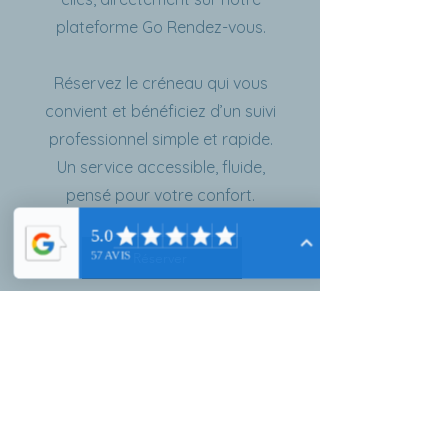
plateforme Go Rendez-vous.
Réservez le créneau qui vous
convient et bénéficiez d’un suivi
professionnel simple et rapide.
Un service accessible, fluide,
pensé pour votre confort.
Réserver
Contact
Lasoderme, Erika