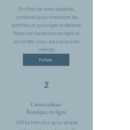
Profitez de soins adaptés,
combinés pour maximiser les
bienfaits et prolonger la détente.
Réservez facilement en ligne et
accordez-vous une pause bien
méritée.
Forfaits
2
Cartes cadeau
Boutique en ligne
Offrez bien plus qu’un simple