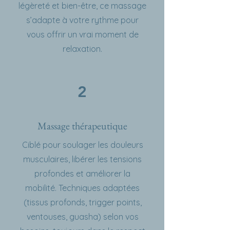
légèreté et bien-être, ce massage
s’adapte à votre rythme pour
vous offrir un vrai moment de
relaxation.
2
Massage thérapeutique
Ciblé pour soulager les douleurs
musculaires, libérer les tensions
profondes et améliorer la
mobilité. Techniques adaptées
(tissus profonds, trigger points,
ventouses, guasha) selon vos