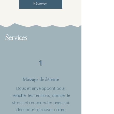
Réserver
Services
1
Massage de détente
Doux et enveloppant pour
relâcher les tensions, apaiser le
stress et reconnecter avec soi.
Idéal pour retrouver calme,