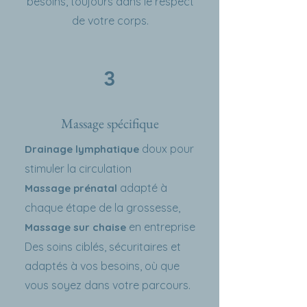
besoins, toujours dans le respect
de votre corps.
3
Massage spécifique
doux pour
Drainage lymphatique
stimuler la circulation
adapté à
Massage prénatal
chaque étape de la grossesse,
en entreprise
Massage sur chaise
Des soins ciblés, sécuritaires et
adaptés à vos besoins, où que
vous soyez dans votre parcours.