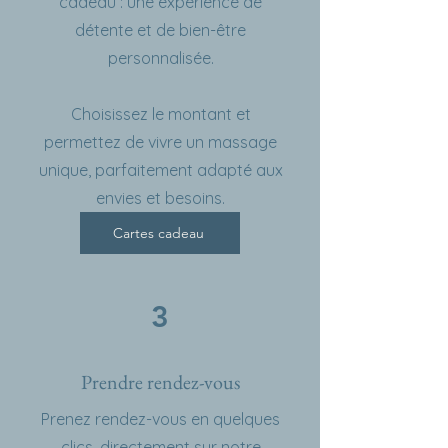
cadeau : une expérience de
détente et de bien-être
personnalisée.
Choisissez le montant et
permettez de vivre un massage
unique, parfaitement adapté aux
envies et besoins.
Cartes cadeau
3
Prendre rendez-vous
Prenez rendez-vous en quelques
clics, directement sur notre