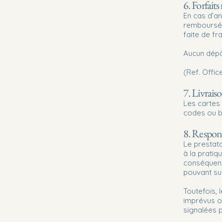
6. Forfait
En cas d’a
remboursé 
faite de fr
Aucun dépôt
(Ref. Offi
7. Livrais
Les cartes
codes ou b
8. Respons
Le prestat
à la pratiq
conséquenc
pouvant su
Toutefois, 
imprévus o
signalées pa