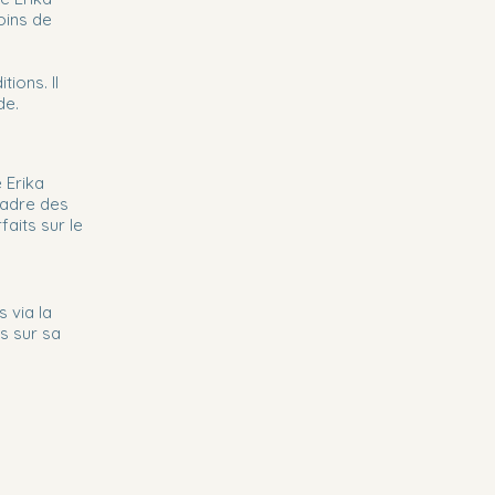
oins de
ions. Il
de.
 Erika
 cadre des
aits sur le
 via la
s sur sa