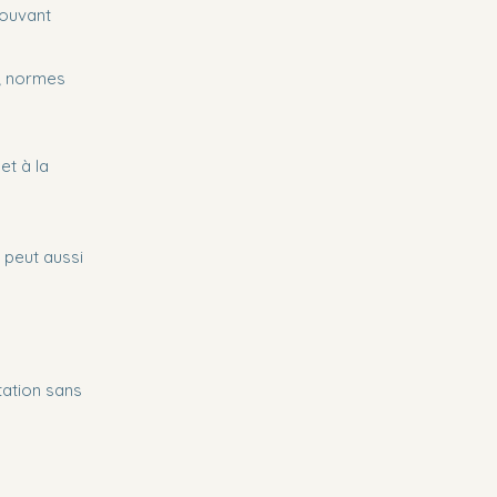
pouvant
; normes
et à la
t peut aussi
tation sans