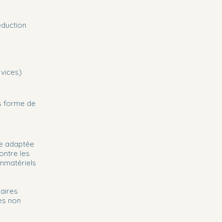
éduction
rvices)
s forme de
le adaptée
ontre les
mmatériels
daires
es non