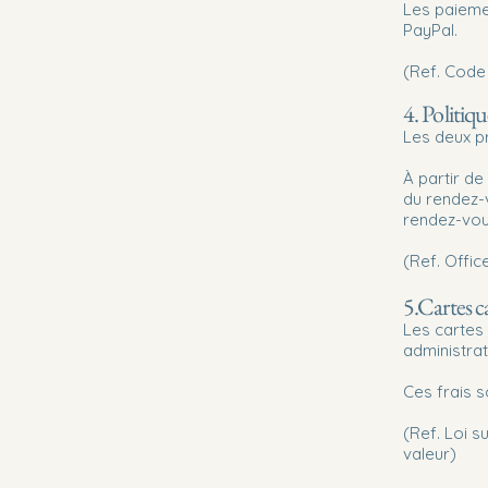
Les paiemen
PayPal.
(Ref. Code 
4. Politiq
Les deux pr
À partir de
du rendez-v
rendez-vou
(Ref. Offi
5.Cartes 
Les cartes
administrat
Ces frais 
(Ref. Loi 
valeur)