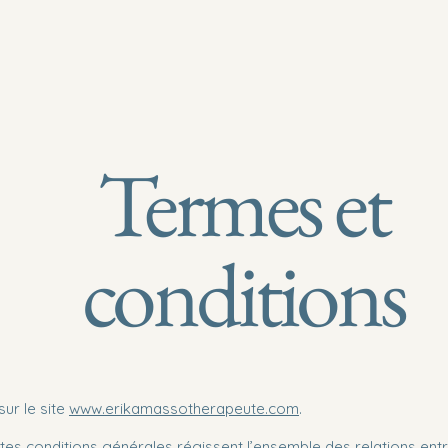
Accueil
Réserver
Cartes cadeau
Termes et
conditions
ur le site
www.erikamassotherapeute.com
.
es conditions générales régissent l’ensemble des relations entr