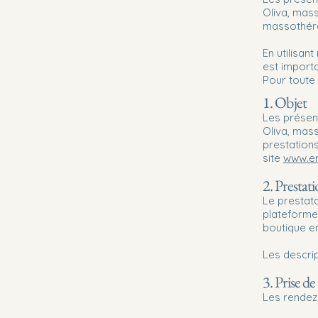
Oliva, mass
massothérap
En utilisan
est import
Pour toute 
1. Objet
Les présent
Oliva, mass
prestations
site
www.e
2. Prestat
Le prestat
plateforme
boutique en
Les descript
3. Prise d
Les rendez