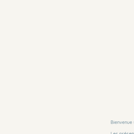
Erika Oliva : Massothérapeute
agréée
Bienvenue s
Les présent