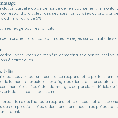
s massage
nnulation partielle ou de demande de remboursement, le montant
correspond à la valeur des séances non utilisées au prorata, d
ais administratifs de 5%.
 n’est exigé pour les forfaits.
ce de la protection du consommateur – règles sur contrats de se
on
 cadeau sont livrées de manière dématérialisée par courriel sou
ons électroniques.
abilité
aire est couvert par une assurance responsabilité professionnel
ue de la massothérapie, qui protège les clients et le prestataire c
es financières liées à des dommages corporels, matériels ou i
rvenir dans le cadre des soins.
le prestataire décline toute responsabilité en cas d’effets secon
u de complications liées à des conditions médicales préexistant
r le client.