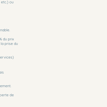
 etc.) ou
nnable.
% du prix
la prise du
services)
ais
sement.
 perte de