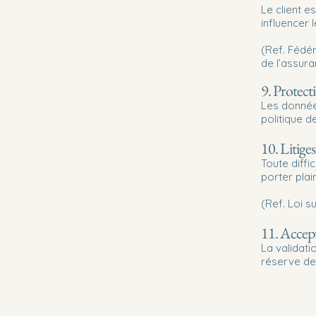
Le client e
influencer
(Ref. Fédé
de l’assura
9. Protect
Les donnée
politique de
10. Litiges
Toute diffi
porter plai
(Ref. Loi 
11. Accept
La validat
réserve de