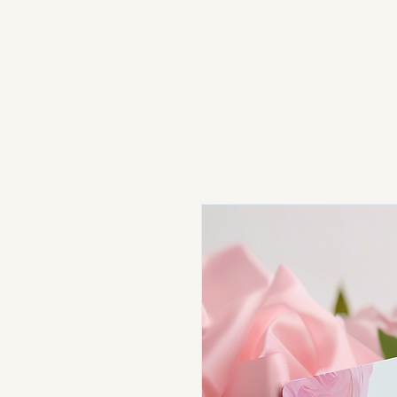
Erika Oliva : Massothérapeute
agréée